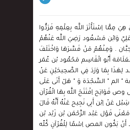
 أُرِيد الشَّرّ إِلَّا أَنْ تَشَاء فَاكْتَفَى بِالْفَاءِ وَالتَّاء مِنْ الْكَلِمَتَيْنِ عَنْ بَقِيَّتهمَا وَلَكِنَّ هَذَا ظَاهِر مِنْ سِيَاق الْكَلَام وَاَللَّه أَعْلَم . قَالَ الْقُرْطُبِيّ وَفِي الْحَدِيث " مَنْ أَعَانَ عَلَى قَتْل مُسْلِم بِشَطْرِ كَلِمَة " الْحَدِيث قَالَ سُفْيَان هُوَ أَنْ يَقُول فِي اُقْتُلْ " اُقْ " وَقَالَ خُصَيْف عَنْ مُجَاهِد أَنَّهُ قَالَ فَوَاتِح السُّوَر كُلّهَا " ق " وَ " ص " وَ " حم " وَ " طسم" وَ " الر " وَغَيْر ذَلِكَ هِجَاء مَوْضُوع وَقَالَ بَعْض أَهْل الْعَرَبِيَّة هِيَ حُرُوف مِنْ حُرُوف الْمُعْجَم اُسْتُغْنِيَ بِذِكْرِ مَا ذُكِرَ مِنْهَا فِي أَوَائِل السُّوَر عَنْ ذِكْر بِوَاقِيهَا الَّتِي هِيَ تَتِمَّة الثَّمَانِيَة وَالْعِشْرِينَ حَرْفًا كَمَا يَقُول الْقَائِل اِبْنِي يَكْتُب فِي - ا ب ت ث - أَيْ فِي حُرُوف الْمُعْجَم الثَّمَانِيَة وَالْعِشْرِينَ فَيَسْتَغْنِي بِذِكْرِ بَعْضهَا عَنْ مَجْمُوعهَا حَكَاهُ اِبْن جَرِير . قُلْت مَجْمُوع الْحُرُوف الْمَذْكُورَة فِي أَوَائِل السُّوَر بِحَذْفِ الْمُكَرَّر مِنْهَا أَرْبَعَة عَشَرَ حَرْفًا وَهِيَ - ال م ص ر ك ه ي ع ط س ح ق ن - يَجْمَعهَا قَوْلك : نَصُّ حَكِيمٍ قَاطِعٌ لَهُ سِرٌّ . وَهِيَ نِصْف الْحُرُوف عَدَدًا وَالْمَذْكُور مِنْهَا أَشْرَف مِنْ الْمَتْرُوك , وَبَيَان ذَلِكَ مِنْ صِنَاعَة التَّصْرِيف. قَالَ الزَّمَخْشَرِيّ وَهَذِهِ الْحُرُوف الْأَرْبَعَة عَشَرَ مُشْتَمِلَة عَلَى أَصْنَاف أَجْنَاس الْحُرُوف يَعْنِي مِنْ الْمَهْمُوسَة وَالْمَجْهُورَة وَمِنْ الرَّخْوَة وَالشَّدِيدَة وَمِنْ الْمُطْبَقَة وَالْمَفْتُوحَة وَمِنْ الْمُسْتَعْلِيَة وَالْمُنْخَفِضَة وَمِنْ حُرُوف الْقَلْقَلَة. وَقَدْ سَرَدَهَا مُفَصَّلَة ثُمَّ قَالَ : فَسُبْحَانَ الَّذِي دَقَّتْ فِي كُلّ شَيْء حِكْمَته . وَهَذِهِ الْأَجْنَاس الْمَعْدُودَة مَكْثُورَة بِالْمَذْكُورَةِ مِنْهَا وَقَدْ عَلِمْت أَنَّ مُعْظَم الشَّيْء وَجُلَّهُ يَنْزِل مَنْزِلَة كُلّه وَهَهُنَا هَهُنَا لَخَصَّ بَعْضهمْ فِي هَذَا الْمَقَام كَلَامًا فَقَالَ : لَا شَكّ أَنَّ هَذِهِ الْحُرُوف لَمْ يَنْزِلهَا سُبْحَانه وَتَعَالَى عَبَثًا وَلَا سُدًى وَمَنْ قَالَ مِنْ الْجَهَلَة إِنَّ فِي الْقُرْآن مَا هُوَ تَعَبُّد لَا مَعْنَى لَهُ بِالْكَلِمَةِ فَقَدْ أَخْطَأَ خَطَأ كَبِيرًا فَتَعَيَّنَ أَنَّ لَهَا مَعْنًى فِي نَفْس الْأَمْر فَإِنْ صَحَّ لَنَا فِيهَا عَنْ الْمَعْصُوم شَيْء قُلْنَا بِهِ وَإِلَّا وَقَفْنَا حَيْثُ وَقَفْنَا وَقُلْنَا " آمَنَا بِهِ كُلٌّ مِنْ عِنْد رَبِّنَا " وَلَمْ يُجْمِع الْعُلَمَاء فِيهَا عَلَى شَيْء مُعَيَّن وَإِنَّمَا اِخْتَلَفُوا فَمَنْ ظَهَرَ لَهُ بَعْض الْأَقْوَال بِدَلِيلٍ فَعَلَيْهِ اِتِّبَاعه وَإِلَّا فَالْوَقْف حَتَّى يَتَبَيَّن هَذَا الْمَقَام . الْمَقَام الْآخَر فِي الْحِكْمَة الَّتِي اِقْتَضَتْ إِيرَاد هَذِهِ الْحُرُوف فِي أَوَائِل السُّوَر مَا هِيَ مَعَ قَطْع النَّظَر عَنْ مَعَانِيهَا فِي أَنْفُسهَا فَقَالَ بَعْضهمْ إِنَّمَا ذُكِرَتْ لِيُعْرَفَ بِهَا أَوَائِل السُّوَر حَكَاهُ اِبْن جَرِير وَهَذَا ضَعِيف لِأَنَّ الْفَصْل حَاصِل بِدُونِهَا فِيمَا لَمْ تُذْكَر فِيهِ وَفِيمَا ذُكِرَتْ فِيهِ الْبَسْمَلَة تِلَاوَة وَكِتَابَة وَقَالَ آخَرُونَ بَلْ اُبْتُدِئَ بِهَا لِتُفْتَح لِاسْتِمَاعِهَا أَسْمَاع الْمُشْرِكِينَ إِذْ تَوَاصَوْا بِ