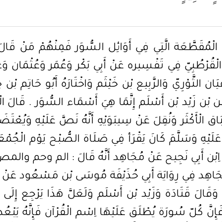
ئِب عَنْ أَبِي الضُّحَى عَنْ اِبْن عَبَّاس : الم قَالَ أَنَا اللَّه أَعْلَم وَكَذَا قَالَ سَعِيد بْن جُبَيْر وَقَالَ السُّدِّيّ عَنْ أَبِي مَالِك وَعَنْ أَبِي صَالِح عَنْ اِبْن عَبَّاس وَعَنْ مُرَّة الْهَمْدَانِيّ عَنْ اِبْن مَسْعُود وَعَنْ نَاس مِنْ أَصْحَاب النَّبِيّ صَلَّى اللَّه عَلَيْهِ وَسَلَّمَ الم قَالَ أَمَّا الم فَهِيَ حُرُوف اُسْتُفْتِحَتْ مِنْ حُرُوف هِجَاء أَسْمَاء اللَّه تَعَالَى . قَالَ وَأَبُو جَعْفَر الرَّازِيّ عَنْ الرَّبِيع بْن أَنَس عَنْ أَبِي الْعَالِيَة فِي قَوْله تَعَالَى الم قَالَ هَذِهِ الْأَحْرُف الثَّلَاثَة مِنْ التِّسْعَة وَالْعِشْرِينَ حَرْفًا دَارَتْ فِيهَا الْأَلْسُن كُلّهَا لَيْسَ مِنْهَا حَرْف إِلَّا وَهُوَ مِفْتَاح اِسْم مِنْ أَسْمَائِهِ وَلَيْسَ مِنْهَا حَرْف إِلَّا وَهُوَ مِنْ آلَائِهِ وَبِلَأْلَائِهِ لَيْسَ مِنْهَا حَرْف إِلَّا وَهُوَ فِي مُدَّة أَقْوَام وَآجَالهمْ . قَالَ عِيسَى اِبْن مَرْيَم عَلَيْهِ السَّلَام وَعَجِبَ : فَقَالَ أَعْجَب أَنَّهُمْ يَظُنُّونَ بِأَسْمَائِهِ وَيَعِيشُونَ فِي رِزْقه فَكَيْف يَكْفُرُونَ بِهِ فَالْأَلِف مِفْتَاح اللَّه وَاللَّام مِفْتَاح اِسْمه لَطِيف وَالْمِيم مِفْتَاح اِسْمه مَجِيد فَالْأَلِف آلَاء اللَّه وَاللَّام لُطْف اللَّه وَالْمِيم مَجْد اللَّه وَالْأَلِف سَنَة وَاللَّام ثَلَاثُونَ سَنَة وَالْمِيم أَرْبَعُونَ سَنَة . هَذَا لَفْظ اِبْن أَبِي حَاتِم وَنَحْوه رَوَاهُ اِبْن جَرِير ثُمَّ شَرَعَ يُوَجِّه كُلّ وَاحِد مِنْ هَذِهِ الْأَقْوَال وَيُوَفِّق بَيْنهَا وَأَنَّهُ لَا مُنَافَاة بَيْن كُلّ وَاحِد مِنْهَا وَبَيْن الْآخَر وَأَنَّ الْجَمْع مُمْكِن فَهِيَ أَسْمَاء لِلسُّوَرِ وَمِنْ أَسْمَاء اللَّه تَعَالَى يُفْتَتَح بِهَا السُّوَر فَكُلّ حَرْف مِنْهَا دَلَّ عَلَى اِسْم مِنْ أَسْمَائِهِ وَصِفَة مِنْ صِفَاته كَمَا اِفْتَتَحَ سُوَرًا كَثِيرَة بِتَحْمِيدِهِ وَتَسْبِيحه وَتَعْظِيمه قَالَ وَلَا مَانِع مِنْ دَلَالَة الْحَرْف مِنْهَا عَلَى اِسْم مِنْ أَسْمَاء اللَّه وَعَلَى صِفَة مِنْ صِفَاته وَعَلَى مُدَّة وَغَيْر ذَلِكَ كَمَا ذَكَرَهُ الرَّبِيع بْن أَنَس عَنْ أَبِي الْعَالِيَة لِأَنَّ الْكَلِمَة الْوَاحِدَة تُطْلَق عَلَى مَعَانِي كَثِيرَة كَلَفْظَةِ الْأُمَّة فَإِنَّهَا تُطْلَق وَيُرَاد بِهِ الدِّين كَقَوْلِهِ تَعَالَى " إِنَّا وَجَدْنَا آبَاءَنَا عَلَى أُمَّة " وَتُطْلَق وَيُرَاد بِهَا الرَّجُل الْمُطِيع لِلَّهِ كَقَوْلِهِ تَعَالَى " إِنَّ إِبْرَاهِيم كَانَ أُمَّة قَانِتًا لِلَّهِ حَنِيفًا وَلَمْ يَكُ مِنْ الْمُشْرِكِينَ " وَتُطْلَق وَيُرَاد بِهَا الْجَمَاعَة كَقَوْلِهِ تَعَالَى " وَجَدَ عَلَيْهِ أُمَّة مِنْ النَّاس يَسْقُونَ" وَقَوْله تَعَالَى " وَلَقَدْ بَعَثْنَا فِي كُلّ أُمَّة رَسُولًا" وَتُطْلَق وَيُرَاد بِهَا الْحِين مِنْ الدَّهْر كَقَوْلِهِ تَعَالَى" وَقَالَ الَّذِي نَجَا مِنْهُمَا وَادَّكَرَ بَعْد أُمَّة " أَيْ بَعْد حِين عَلَى أَصَحّ الْقَوْلَيْنِ قَالَ فَكَذَلِكَ هَذَا . هَذَا حَاصِل كَلَامه مُوَجَّهًا وَلَكِنَّ هَذَا لَيْسَ كَمَا ذَكَرَهُ أَبُو الْعَالِيَة فَإِنَّ أَبَا الْعَالِيَة زَعَمَ أَنَّ الْحَرْف دَلَّ عَلَى هَذَا وَعَلَى هَذَا وَعَلَى هَذَا مَعًا وَلَفْظَة الْأُمَّة وَمَا أَشْبَهَهَا مِنْ الْأَلْفَاظ الْمُشْتَرَكَة فِي الِاصْطِلَاح إِنَّمَا دَلَّ فِي الْقُرْآن فِي كُلّ مَوْطِن عَلَى مَعْنًى وَاحِد دَلَّ عَلَيْهِ سِيَاق الْكَلَام فَأَمَّا حَمْله عَلَى مَجْمُوع مَحَامِله إِذَا أَمْكَنَ فَمَسْأَلَة مُخْتَلَف فِيهَا بَيْن عُلَمَاء الْأُصُول لَيْسَ هَذَا مَوْضِع الْبَحْث فِيهَا وَاَللَّه أَعْلَم . ثُمَّ إِنَّ لَفْظَة الْأُمَّة تَدُلّ عَلَى كُلّ مِنْ مَعَانِيهَا فِي سِيَاق الْكَلَام بِدَلَالَةِ الْوَضْع فَأَمَّا دَلَالَة الْحَرْف الْوَاحِد عَلَى اِسْم يُمْكِن أَنْ يَدُلّ عَلَى اِسْم آخَر مِنْ غَيْر أَنْ يَكُون أَحَدهمَا أَوْلَى مِنْ الْآخَر فِي التَّقْدِير أَوْ الْإِضْمَار بِوَضْعٍ وَلَا بِغَيْرِهِ فَهَذَا مِمَّا لَا يُفْهَم إِلَّا بِتَوْقِيفٍ وَالْمَسْأَلَة مُخْتَلَف فِيهَا وَلَيْسَ فِيهَا إِجْمَاع حَتَّى يُحْكَم بِهِ وَمَا أَنْشَدُوهُ مِنْ الشَّوَاهِد عَلَى صِحَّة إِطْلَاق الْحَرْف الْوَاحِد عَلَى بَقِيَّة الْكَلِمَة فَإِنَّ فِي السِّيَاق مَا يَدُلّ عَلَى مَا حُذِفَ بِخِلَافِ هَذَا كَمَا قَالَ الشَّاعِر : قُلْنَا قِفِي لَنَا فَقَالَتْ قَاف لَا تَحْسِبِي أَنَّا نَسِينَا الْإِيجَاف تَعْنِي وَقَفْت . وَقَالَ الْآخَر : مَا لِلظَّلِيمِ عَالٍ كَيْف لَا يَ يُنْقَد عَنْهُ جِلْده إِذَا يَ فَقَالَ اِبْن جَرِير كَأَنَّهُ أَرَادَ أَنْ يَقُول إِذَا يَفْعَل كَذَا وَكَذَا فَاكْتَفَى بِالْيَاءِ مِنْ يَفْعَل وَقَالَ الْآخَر : بِالْخَيْرِ خَيْرَات وَإِنْ شَرًّا فَا وَلَا أُرِيد الشَّرّ إِلَّا أَنْ تَ يَقُول وَإِنْ شَرًّا فَشَرًّا وَلَا