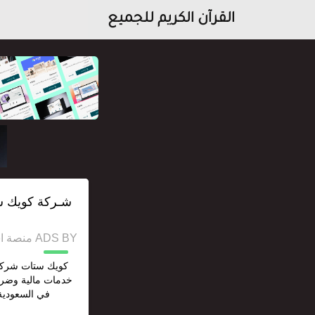
القرآن الكريم للجميع
شـركة كويك س
ADS BY منصة استقل للإعلانات وخدمات السيو
كويك ستات شركة 
خدمات مالية وضري
في السعودية 