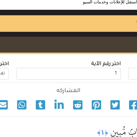
ستقل للإعلانات وخدمات السيو
اختر رقم الآية
اختر
المشاركه
بٍۢ مُّبِينٍ
﴿١﴾