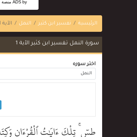
ADS by
منصة ا
الرئيسية
تفسير ابن كثير
النمل
الآية 1
سورة النمل تفسير ابن كثير الآية 1
اختر سوره
طسٓ ۚ تِلْكَ ءَايَٰتُ ٱلْقُرْءَانِ وَكِتَا