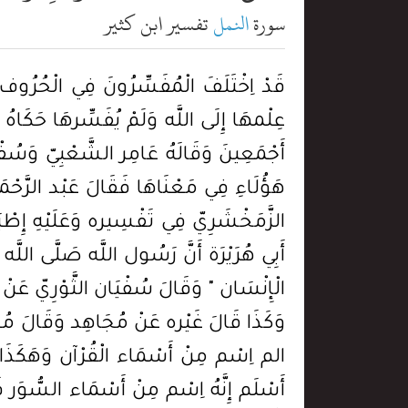
سورة
النمل
تفسير ابن كثير
قَدْ اِخْتَلَفَ الْمُفَسِّرُونَ فِي الْحُرُوف الْمُقَطَّعَة الَّتِي فِي أَوَائِل السُّوَر فَمِنْهُمْ مَنْ قَالَ هِيَ مِمَّا اِسْتَأْثَرَ اللَّه بِعِلْمِهِ فَرَدُّوا عِلْمهَا إِلَى اللَّه وَلَمْ يُفَسِّرهَا حَكَاهُ الْقُرْطُبِيّ فِي تَفْسِيره عَنْ أَبِي بَكْر وَعُمَر وَعُثْمَان وَعَلِيّ وَابْن مَسْعُود رَضِيَ اللَّه عَنْهُمْ أَجْمَعِينَ وَقَالَهُ عَامِر الشَّعْبِيّ وَسُفْيَان الثَّوْرِيّ وَالرَّبِيع بْن خَيْثَم وَاخْتَارَهُ أَبُو حَاتِم بْن حِبَّان . وَمِنْهُمْ مَنْ فَسَّرَهَا وَاخْتَلَفَ هَؤُلَاءِ فِي مَعْنَاهَا فَقَالَ عَبْد الرَّحْمَن بْن زَيْد بْن أَسْلَم إِنَّمَا هِيَ أَسْمَاء السُّوَر . قَالَ الْعَلَامَة أَبُو الْقَاسِم مَحْمُود بْن عُمَر الزَّمَخْشَرِيّ فِي تَفْسِيره وَعَلَيْهِ إِطْبَاق الْأَكْثَر وَنُقِلَ عَنْ سِيبَوَيْهِ أَنَّهُ نَصَّ عَلَيْهِ وَيُعْتَضَد لِهَذَا بِمَا وَرَدَ فِي الصَّحِيحَيْنِ عَنْ أَبِي هُرَيْرَة أَنَّ رَسُول اللَّه صَلَّى اللَّه عَلَيْهِ وَسَلَّمَ كَانَ يَقْرَأ فِي صَلَاة الصُّبْح يَوْم الْجُمْعَة " الم " السَّجْدَة وَ " هَلْ أَتَى عَلَى الْإِنْسَان " وَقَالَ سُفْيَان الثَّوْرِيّ عَنْ اِبْن أَبِي نَجِيح عَنْ مُجَاهِد أَنَّهُ قَالَ : الم وحم والمص وص فَوَاتِح اِفْتَتَحَ اللَّه بِهَا الْقُرْآن وَكَذَا قَالَ غَيْره عَنْ مُجَاهِد وَقَالَ مُجَاهِد فِي رِوَايَة أَبِي حُذَيْفَة مُوسَى بْن مَسْعُود عَنْ شِبْل عَنْ اِبْن أَبِي نَجِيح عَنْهُ أَنَّهُ قَالَ الم اِسْم مِنْ أَسْمَاء الْقُرْآن وَهَكَذَا وَقَالَ قَتَادَة وَزَيْد بْن أَسْلَم وَلَعَلَّ هَذَا يَرْجِع إِلَى مَعْنَى قَوْل عَبْد الرَّحْمَن بْن زَيْد بْن أَسْلَم إِنَّهُ اِسْم مِنْ أَسْمَاء السُّوَر فَإِنَّ كُلّ سُورَة يُطْلَق عَلَيْهَا اِسْم الْقُرْآن فَإِنَّهُ يَبْعُد أَنْ يَكُون المص اِسْمًا لِلْقُرْآنِ كُلّه لِأَنَّ الْمُتَبَادِر إِلَى فَهْم سَامِع مَنْ يَقُول قَرَأْت المص إِنَّمَا ذَلِكَ عِبَارَة عَنْ سُورَة الْأَعْرَاف لَا لِمَجْمُوعِ الْقُرْآن وَاَللَّه أَعْلَم . وَقِيلَ هِيَ اِسْم مِنْ أَسْمَاء اللَّه تَعَالَى فَقَالَ عَنْهَا فِي فَوَاتِح السُّوَر مِنْ أَسْمَاء اللَّه تَعَالَى وَكَذَلِكَ قَالَ سَالِم بْن عَبْد اللَّه وَإِسْمَاعِيل بْن عَبْد الرَّحْمَن السُّدِّيّ الْكَبِير وَقَالَ شُعْبَة عَنْ السُّدِّيّ بَلَغَنِي أَنَّ اِبْن عَبَّاس قَالَ الم اِسْم مِنْ أَسْمَاء اللَّه الْأَعْظَم . هَكَذَا رَوَاهُ اِبْن أَبِي حَاتِم مِنْ حَدِيث شُعْبَة وَرَوَاهُ اِبْن جَرِير عَنْ بُنْدَار عَنْ اِبْن مَهْدِيّ عَنْ شُعْبَة قَالَ سَأَلْت السُّدِّيّ عَنْ " حم" وَ " طس " وَ " الم " فَقَالَ قَالَ اِبْن عَبَّاس هِيَ اِسْم اللَّه الْأَعْظَم وَقَالَ اِبْن جَرِير وَحَدَّثَنَا مُحَمَّد بْن الْمُثَنَّى حَدَّثَنَا أَبُو النُّعْمَان حَدَّثَنَا شُعْبَة عَنْ إِسْمَاعِيل السُّدِّيّ عَنْ مُرَّة الْهَمْدَانِيّ قَالَ : قَالَ عَبْد اللَّه فَذَكَرَ نَحْوه. وَحُكِيَ مِثْله عَنْ عَلِيّ وَابْن عَبَّاس وَقَالَ عَلِيّ بْن أَبِي طَلْحَة عَنْ اِبْن عَبَّاس هُوَ قَسَم أَقْسَمَ اللَّه بِهِ وَهُوَ مِنْ أَسْمَاء اللَّه تَعَالَى وَرَوَى اِبْن أَبِي حَاتِم وَابْن جَرِير مِنْ حَدِيث اِبْن عُلَيَّة عَنْ خَالِد الْحَذَّاء عَنْ عِكْرِمَة أَنَّهُ قَالَ الم قَسَم . وَرُوِّينَا أَيْضًا مِنْ حَدِيث شَرِيك بْن عَبْد اللَّه بْن عَطَاء بْن السَّا