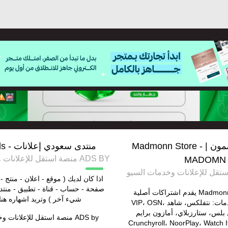
اشتراكات مضمون | Madmonn Store -
منتدى سعودي إعلانات - saudi ads
ADS BY منصة استقل للإعلانات وخدمات السيو
MADOMN
اذا كان لديك ( موقع - اعلان - منتج - 
صفحة - حساب - قناة - تطبيق - منتد
متجر مضمون | Madmonn يقدم اشتراكات أصلية
شيء آخر ) وتريد اشهاره هنا
%100 لأشهر الخدمات: نتفلكس، شاهد VIP، OSN،
فاصل بلس، ستارزبلاي، أمازون برايم
ADS by
منصة استقل للإعلانات و
Crunchyroll، NoorPlay، Watch It، Y