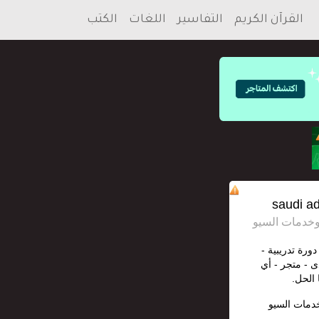
القرآن الكريم
التفاسير
اللغات
الكتب
دورة تدريبية -
ى - متجر - أي
 الحل.
خدمات السيو