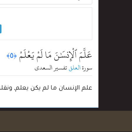
عَلَّمَ ٱلْإِنسَٰنَ مَا لَمْ يَعْلَمْ
﴿٥﴾
سورة
العلق
تفسير السعدي
علم الإنسان ما لم يكن يعلم, ونقل