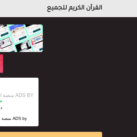
القرآن الكريم للجميع
ADS BY منصة استقل للإعلانات وخدمات السيو
دل
ADS by
منصة ا