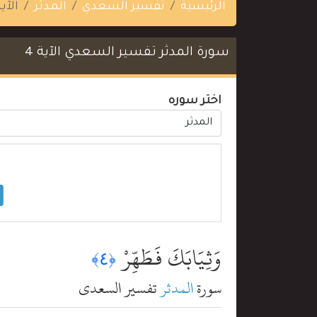
الرئيسية
تفسير السعدي
المدثر
الآية
سورة المدثر تفسير السعدي الآية 4
اختر سوره
وَثِيَابَكَ فَطَهِّرْ
﴿٤﴾
سورة
المدثر
تفسير السعدي