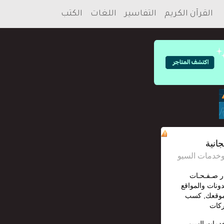
القرآن الكريم
التفاسير
اللغات
الكتب
انية
ار صـفـحـات
دونات والمواقع
 موقعك, كسب
ركات
خدمات السيو