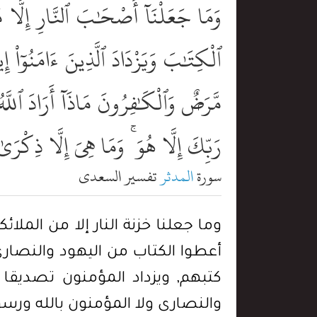
وَمَا جَعَلْنَآ أَصْحَٰبَ ٱلنَّارِ إِلَّا مَلَ
ٱلْكِتَٰبَ وَيَزْدَادَ ٱلَّذِينَ ءَامَنُوٓاْ إِ
مَّرَضٌۭ وَٱلْكَٰفِرُونَ مَاذَآ أَرَادَ ٱللَّ
رَبِّكَ إِلَّا هُوَ ۚ وَمَا هِىَ إِلَّا ذِكْرَى
سورة
المدثر
تفسير السعدي
وما جعلنا خزنة النار إلا من الملائ
أعطوا الكتاب من اليهود والنصارى
كتبهم, ويزداد المؤمنون تصديقا
والنصارى ولا المؤمنون بالله ورسو