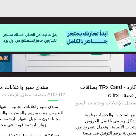
متجر تركس كارد - TRx Card بطاقات
منتدى سيو واعلانات مج
ADS BY منصة استقل للإعلانات وخدمات السيو
قمية - c-trx
منتدى سيو واعلانات مجانية - إشه
الـفـيـس بـوك وتويتر والمنتديات والم
يع المنتجات والخدمات رقمية
مجانا بدون تسجيل اشهار, ارشفة,
 بشكل رسمي بأفضل العروض
زوار, ارشفة قوية, في مح
جات الأصلية , ونعمل بتصريح من
لسعودية برقم التوثيق في منصة
ADS by
منصة استقل للإعلانات و