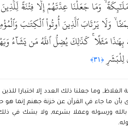
ٰٓئِكَةًۭ ۙ وَمَا جَعَلْنَا عِدَّتَهُمْ إِلَّا فِتْنَةًۭ لِّلَّذِي
يمَٰنًۭا ۙ وَلَا يَرْتَابَ ٱلَّذِينَ أُوتُواْ ٱلْكِتَٰبَ وَٱلْمُؤْ
هُ بِهَٰذَا مَثَلًۭا ۚ كَذَٰلِكَ يُضِلُّ ٱللَّهُ مَن يَشَآءُ وَ
ٰ لِلْبَشَرِ
﴿٣١﴾
كة الغلاظ, وما جعلنا ذلك العدد إلا اختبارا للذي
 بأن ما جاء في القرآن عن خزنة جهنم إنما هو ح
 بالله ورسوله وعملا بشرعه, ولا يشك في ذلك 
له.