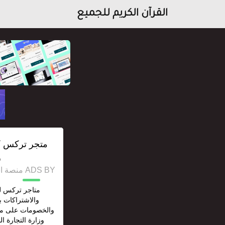
القرآن الكريم للجميع
ر
ADS BY منصة استقل للإعلانات وخدمات السيو
متاجر تركس لب
والاشتراكات
والخصومات على منت
وزارة التجارة ا