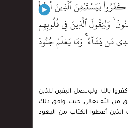
نَ كَفَرُواْ لِيَسْتَيْقِنَ ٱلَّذِينَ أُوتُواْ
مِنُونَ ۙ وَلِيَقُولَ ٱلَّذِينَ فِى قُلُوبِهِم
يَهْدِى مَن يَشَآءُ ۚ وَمَا يَعْلَمُ جُنُودَ
ن كفروا بالله وليحصل اليقين للذين
ق من الله تعالى, حيث, وافق ذلك
الذين أعطوا الكتاب من اليهود