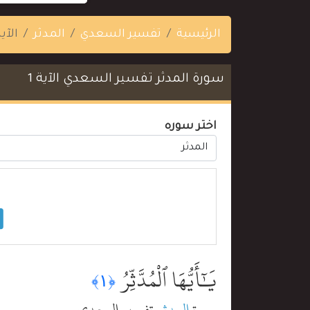
الرئيسية
تفسير السعدي
المدثر
الآية
سورة المدثر تفسير السعدي الآية 1
اختر سوره
يَٰٓأَيُّهَا ٱلْمُدَّثِّرُ
﴿١﴾
سورة
المدثر
تفسير السعدي