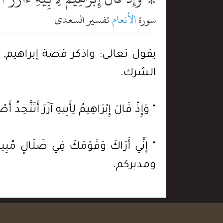
سورة
الأنعام
تفسير السعدي
يقول تعالى: واذكر قصة إبراهيم, 
الشرك.
" وَإِذْ قَالَ إِبْرَاهِيمُ لِأَبِيهِ آزَرَ أ
" إِنِّي أَرَاكَ وَقَوْمَكَ فِي ضَل
ومدبركم.