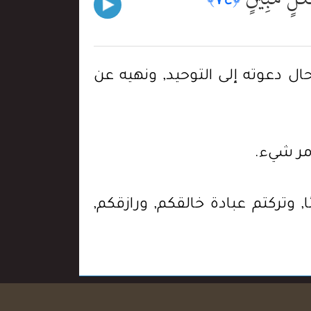
ال دعوته إلى التوحيد, ونهيه عن
 الأمر شيء.
يئا, وتركتم عبادة خالقكم, ورازقكم,