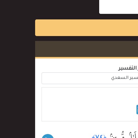
 التفسير
َٰلٍۢ مُّبِينٍۢ
﴿٧٤﴾