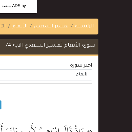
ADS by
منصة ا
الرئيسية
تفسير السعدي
الأنعام
الآية
سورة الأنعام تفسير السعدي الآية 74
اختر سوره
۞ وَإِذْ قَالَ إِبْرَٰهِيمُ لِأَبِيهِ ءَازَرَ أَ