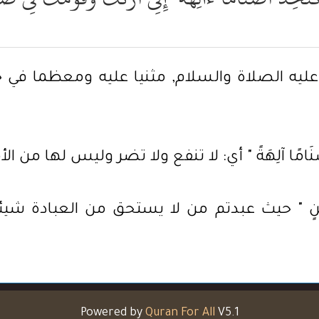
عليه الصلاة والسلام, مثنيا عليه ومعظما في ح
َتَتَّخِذُ أَصْنَامًا آلِهَةً " أي: لا تنفع ولا تضر وليس لها من
َالٍ مُبِينٍ " حيث عبدتم من لا يستحق من العبادة ش
Powered by
Quran For All
V5.1