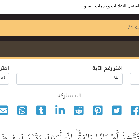
ستقل للإعلانات وخدمات السيو
 74
اختر رقم الآية
اختر
المشاركه
تَتَّخِذُ أَصْنَامًا ءَالِهَةً ۖ إِنِّىٓ أَرَىٰكَ وَقَوْمَكَ فِى ضَل