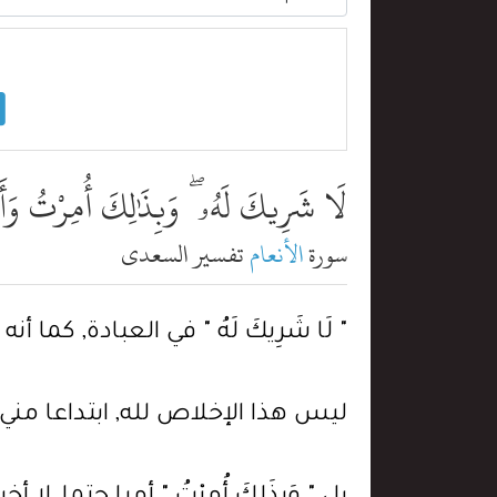
لَا شَرِيكَ لَهُۥ ۖ وَبِذَٰلِكَ أُمِرْتُ وَأَن
سورة
الأنعام
تفسير السعدي
" لَا شَرِيكَ لَهُ " في العبادة, كما
ليس هذا الإخلاص لله, ابتداعا مني