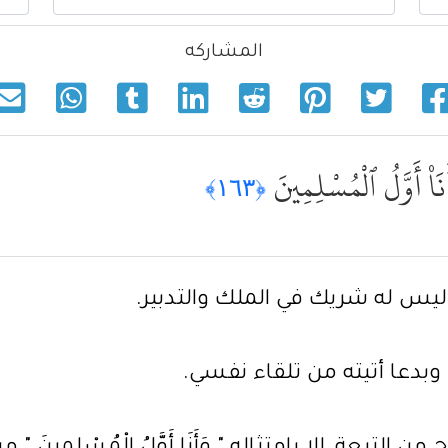
المشاركه
َا۠ أَوَّلُ ٱلْمُسْلِمِينَ
﴿١٦٣﴾
 أنه ليس له شريك في الملك والتدبير.
 وبدعا أتيته من تلقاء نفسي.