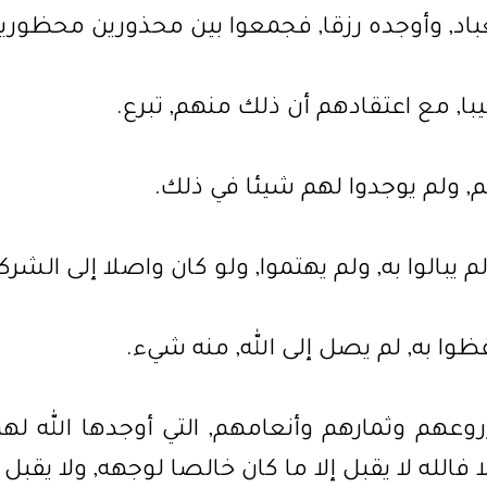
لعباد, وأوجده رزقا, فجمعوا بين محذورين محظورين
ا, مع اعتقادهم أن ذلك منهم, تبرع.
م, ولم يوجدوا لهم شيئا في ذلك.
م يبالوا به, ولم يهتموا, ولو كان واصلا إلى الشرك
ظوا به, لم يصل إلى الله, منه شيء.
روعهم وثمارهم وأنعامهم, التي أوجدها الله 
ا فالله لا يقبل إلا ما كان خالصا لوجهه, ولا يق