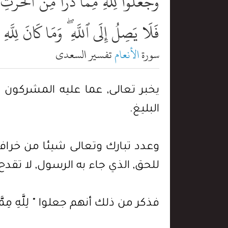
وَجَعَلُواْ لِلَّهِ مِمَّا ذَرَأَ مِنَ ٱلْحَرْثِ 
فَلَا يَصِلُ إِلَى ٱللَّهِ ۖ وَمَا كَانَ لِلَّه
سورة
الأنعام
تفسير السعدي
يخبر تعالى, عما عليه المشركون 
البليغ.
وعدد تبارك وتعالى شيئا من خرافا
للحق, الذي جاء به الرسول, لا تقدح
فذكر من ذلك أنهم جعلوا " لِلَّهِ مِمَّا ذ