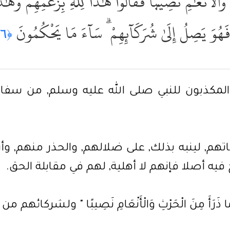
وَٱلْأَنْعَٰمِ نَصِيبًۭا فَقَالُواْ هَٰذَا لِلَّهِ بِزَعْمِهِمْ وَهَٰذَ
ِ فَهُوَ يَصِلُ إِلَىٰ شُرَكَآئِهِمْ ۗ سَآءَ مَا يَحْكُمُونَ
﴿١٣٦﴾
المكذبون للنبي صلى الله عليه وسلم, من سفاه
تهم, لينبه بذلك, على ضلالهم, والحذر منهم, 
 فيه أصلا فإنهم لا أهلية, لهم في مقابلة الحق.
َرَأَ مِنَ الْحَرْثِ وَالْأَنْعَامِ نَصِيبًا " ولشركائهم 