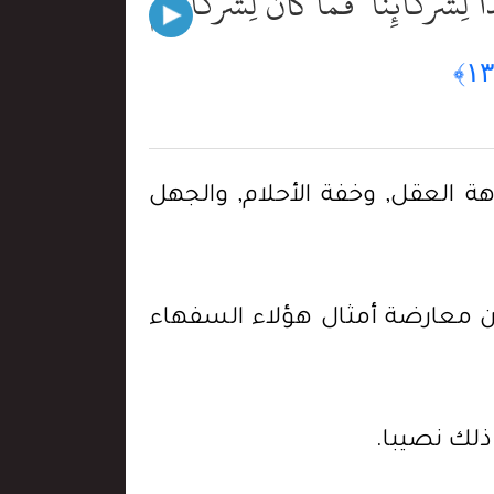
ا لِشُرَكَآئِنَا ۖ فَمَا كَانَ لِشُرَكَآئِهِمْ
ة العقل, وخفة الأحلام, والجهل
وأن معارضة أمثال هؤلاء السفهاء
من ذلك نصيبا.