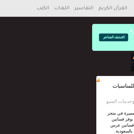
القرآن الكريم
التفاسير
اللغات
الكتب
لمناسبات
مميزة في متجر
Bellabling (bellabling-ksa.). نوفر فساتين
 فساتين عرس
بالسعودية.