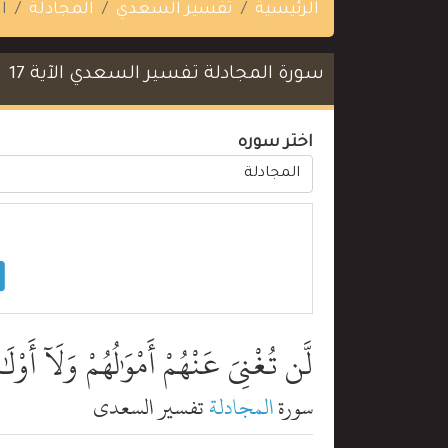
الرئيسية
تفسير السعدي
المجادلة
ال
سورة المجادلة تفسير السعدي الآية 17
اختر سوره
لَّن تُغْنِىَ عَنْهُمْ أَمْوَٰلُهُمْ وَلَآ أَو
سورة
المجادلة
تفسير السعدي