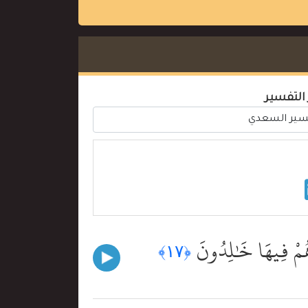
 التفسير
 ۖ هُمْ فِيهَا خَٰلِدُونَ
﴿١٧﴾