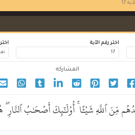
آية 17
اختر رقم الآية
اختر
المشاركه
ْلَٰدُهُم مِّنَ ٱللَّهِ شَيْـًٔا ۚ أُوْلَٰٓئِكَ أَصْحَٰبُ ٱلنَّارِ