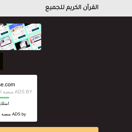
القرآن الكريم للجميع
se.com/
ADS BY منصة استقل للإعلانات وخدمات السيو
امتلك 
ADS by
منصة ا