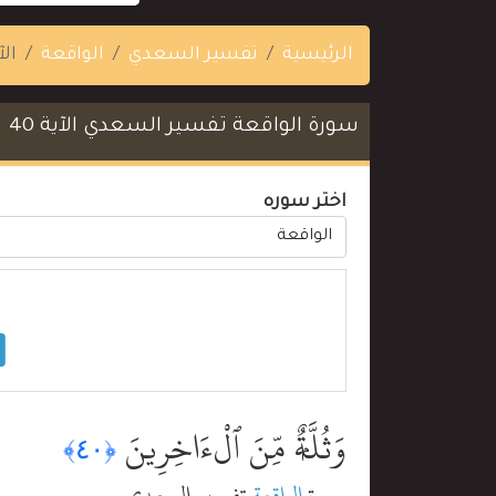
الرئيسية
تفسير السعدي
الواقعة
الآي
سورة الواقعة تفسير السعدي الآية 40
اختر سوره
وَثُلَّةٌۭ مِّنَ ٱلْءَاخِرِينَ
﴿٤٠﴾
سورة
الواقعة
تفسير السعدي