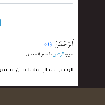
ٱلرَّحْمَٰنُ
﴿١﴾
سورة
الرحمن
تفسير السعدي
الرحمن علم الإنسان القرآن بتيسي