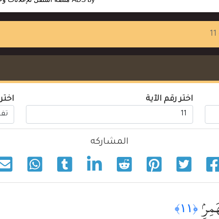
1
اختر رقم الآية
اختر
المشاركه
َمِرٍۢ
﴿١١﴾