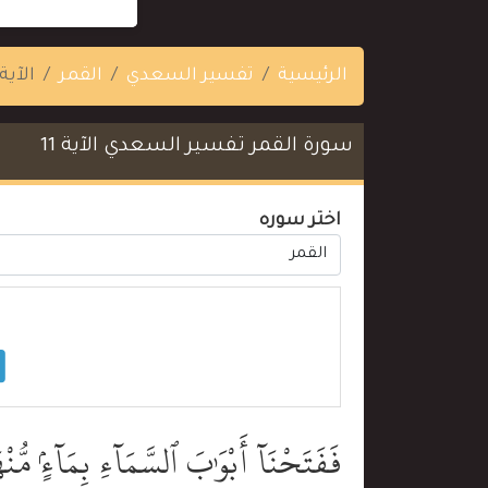
الرئيسية
تفسير السعدي
القمر
الآية 1
سورة القمر تفسير السعدي الآية 11
اختر سوره
فَفَتَحْنَآ أَبْوَٰبَ ٱلسَّمَآءِ بِمَآءٍۢ مُّنْه