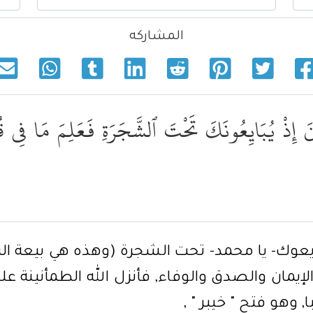
المشاركه
َ إِذْ يُبَايِعُونَكَ تَحْتَ ٱلشَّجَرَةِ فَعَلِمَ مَا فِى قُل
يعوك- يا محمد- تحت الشجرة (وهذه هي بيعة الرضو
إيمان والصدق والوفاء, فأنزل الله الطمأنينة
, وهو فتح " خيبر " ,