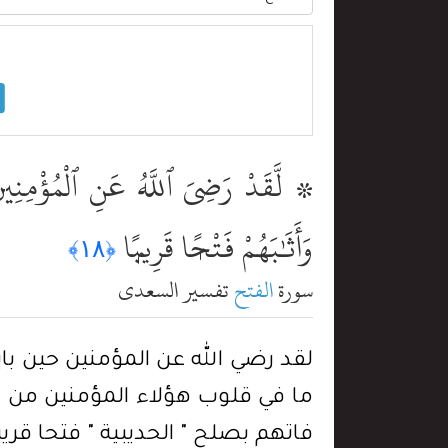
۞ لَّقَدْ رَضِىَ ٱللَّهُ عَنِ ٱلْمُؤْمِنِين
وَأَثَٰبَهُمْ فَتْحًۭا قَرِيبًۭا
﴿١٨﴾
سورة
الفتح
تفسير السعدي
لقد رضي الله عن المؤمنين حين با
ما في قلوب هؤلاء المؤمنين من ال
فاتهم بصلح " الحديبية " فتحا قريبا