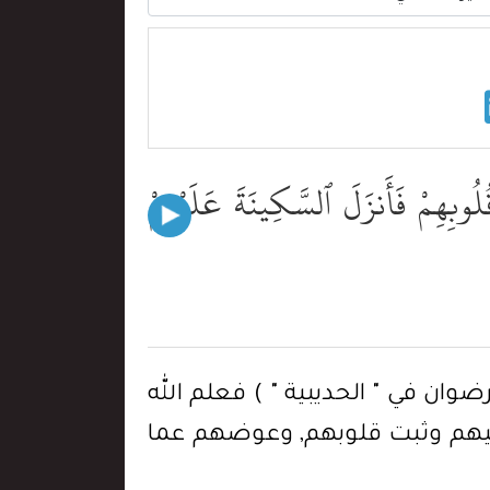
ُوبِهِمْ فَأَنزَلَ ٱلسَّكِينَةَ عَلَيْهِمْ
ان في " الحديبية " ) فعلم الله
 عليهم وثبت قلوبهم, وعوضهم عما