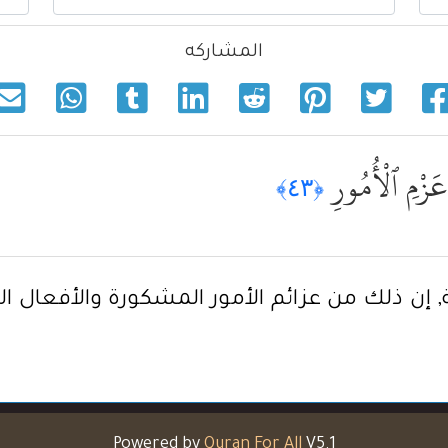
المشاركه
عَزْمِ ٱلْأُمُورِ
﴿٤٣﴾
إن ذلك من عزائم الأمور المشكورة والأفعال الحمي
Powered by
Quran For All
V5.1