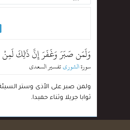
وَلَمَن صَبَرَ وَغَفَرَ إِنَّ ذَٰلِكَ لَمِنْ 
سورة
الشورى
تفسير السعدي
ولمن صبر على الأذى وستر السيئة, 
ثوابا جريلا وثناء حميدا.