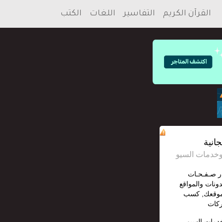
القرآن الكريم
التفاسير
اللغات
الكتب
انية
ار صـفـحـات
دونات والمواقع
 موقعك, كسب
ركات
خدمات السيو