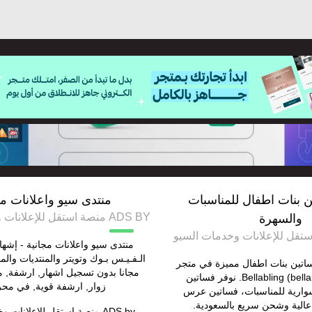
 بنات اطفال للمناسبات
منتدى سيو واعلانات مج
ADS BY منصة استقل للإعلانات وخدمات السيو
والسهرة
منتدى سيو واعلانات مجانية - إشه
الـفـيـس بـوك وتويتر والمنتديات والم
اتين بنات اطفال مميزة في متجر
مجانا بدون تسجيل اشهار, ارشفة,
Bellabling (bellabling-ksa.com). نوفر فساتين
زوار, ارشفة قوية, في مح
وارية للمناسبات، فساتين عرس
عالية وشحن سريع بالسعودية.
ADS by
منصة استقل للإعلانات و