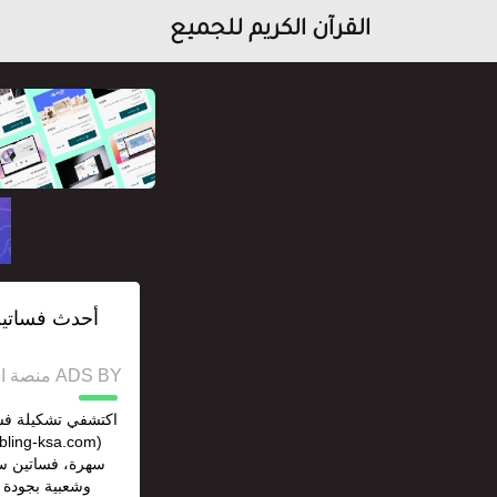
القرآن الكريم للجميع
أحدث فساتين
ADS BY منصة استقل للإعلانات وخدمات السيو
اكتشفي تشكيلة فس
سهرة، فساتين س
وشعبية بجودة 