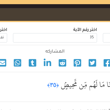
اختر رقم الآية
اختر
المشاركه
ِنَا مَا لَهُم مِّن مَّحِيصٍۢ
﴿٣٥﴾