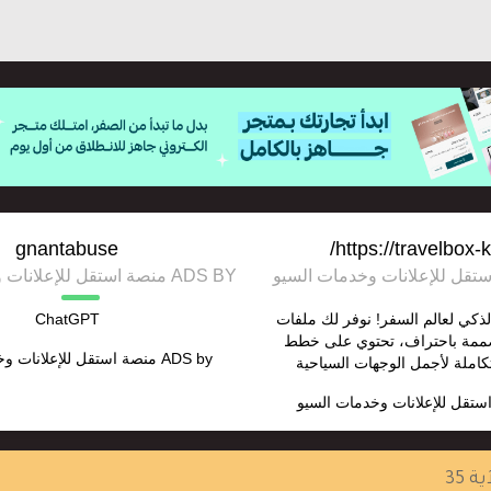
gnantabuse
https://travelbox-
ADS BY منصة استقل للإعلانات وخدمات السيو
 دليلك الذكي لعالم السفر! نوفر لك ملفات
ChatGPT
ومصممة باحتراف، تحتوي على خطط
ADS by
منصة استقل للإعلانات و
املة لأجمل الوجهات السياحية
ستقل للإعلانات وخدمات السيو
ية 35