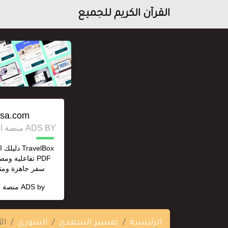
القرآن الكريم للجميع
ksa.com/
ADS BY منصة استقل للإعلانات وخدمات السيو
TravelBox
PDF تفاعلية 
سفر جاهزة ومتك
ADS by
منصة ا
الرئيسية
تفسير السعدي
الشورى
الآ