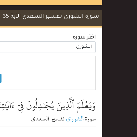
سورة الشورى تفسير السعدي الآية 35
اختر سوره
وَيَعْلَمَ ٱلَّذِينَ يُجَٰدِلُونَ فِىٓ ءَايَٰت
سورة
الشورى
تفسير السعدي