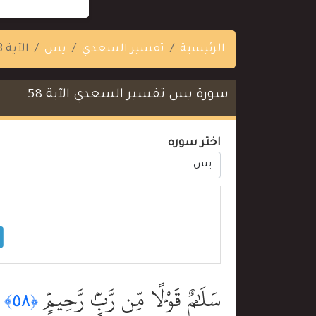
الرئيسية
تفسير السعدي
يس
الآية 58
سورة يس تفسير السعدي الآية 58
اختر سوره
سَلَٰمٌۭ قَوْلًۭا مِّن رَّبٍّۢ رَّحِيمٍۢ
﴿٥٨﴾