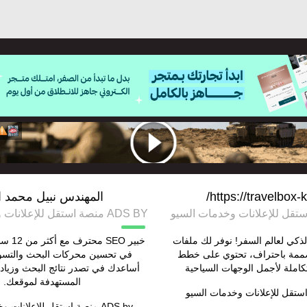
https://travelbox-
المهندس نبيل محمد ا
ADS BY منصة استقل للإعلانات وخدمات السيو
 دليلك الذكي لعالم السفر! نوفر لك ملفات
خبير EO
ومصممة باحتراف، تحتوي على خطط
في تحسين محركات البحث والتسو
املة لأجمل الوجهات السياحية
أساعدك في تصدر نتائج البحث وزيادة
المستهدفة لموقعك.
ستقل للإعلانات وخدمات السيو
ADS by
منصة استقل للإعلانات و