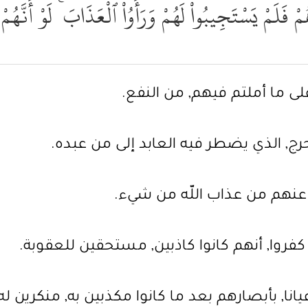
َلَمْ يَسْتَجِيبُواْ لَهُمْ وَرَأَوُاْ ٱلْعَذَابَ ۚ لَوْ أَنَّهُمْ
ْ " على ما أملتم فيهم, من النفع.
رج, الذي يضطر فيه العابد إلى من عبده.
وا عنهم من عذاب اللّه من شيء.
الذين كفروا, أنهم كانوا كاذبين, مستحقين للعقوبة.
م عيانا, بأبصارهم بعد ما كانوا مكذبين به, منكرين له