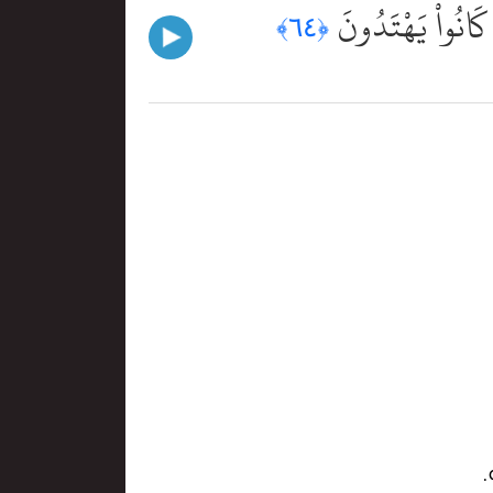
 كَانُواْ يَهْتَدُونَ
﴿٦٤﴾
.