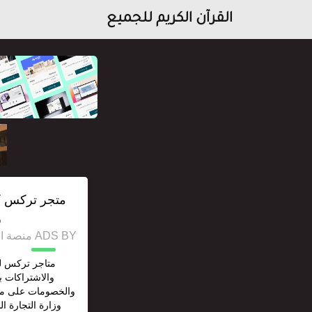
القرآن الكريم للجميع
ر
ADS BY منصة استقل للإعلانات وخدمات السيو
متاجر تركس لب
والاشتراكات
والخصومات على منت
وزارة التجارة ا