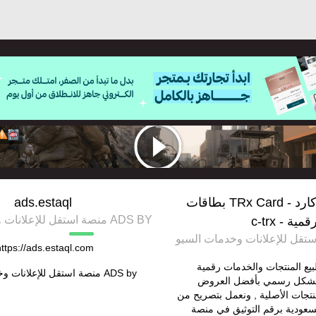
متجر تركس كارد - TRx Card بطاقات
ads.estaql
ADS BY منصة استقل للإعلانات وخدمات السيو
قمية - c-trx
ttps://ads.estaql.com/
يع المنتجات والخدمات رقمية
ADS by
منصة استقل للإعلانات و
 بشكل رسمي بأفضل العروض
جات الأصلية , ونعمل بتصريح من
لسعودية برقم التوثيق في منصة