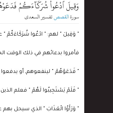
وَقِيلَ ٱدْعُواْ شُرَكَآءَكُمْ فَدَعَوْهُمْ ف
سورة
القصص
تفسير السعدي
" وَقِيلَ " لهم: " ادْعُوا شُرَكَاءَكُم
فأمروا بدعائهم في ذلك الوقت الح
" فَدَعَوْهُمْ " لينفعوهم, أو يدفع
" فَلَمْ يَسْتَجِيبُوا لَهُمْ " فعلم 
" وَرَأَوُا الْعَذَابَ " الذي سيحل به