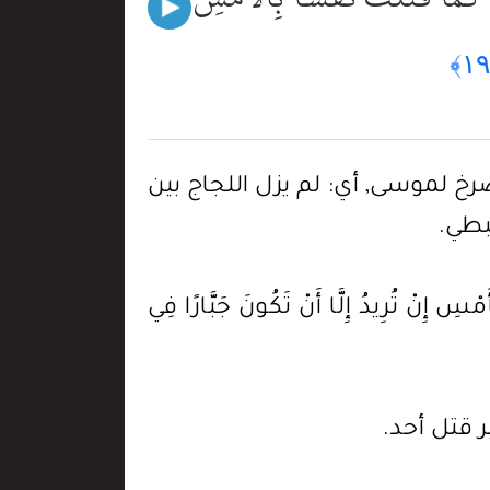
 المستصرخ لموسى, أي: لم يزل اللجاج بين
بطي.
إِنْ تُرِيدُ إِلَّا أَنْ تَكُونَ جَبَّارًا فِي
غير قتل أحد.