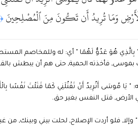
ى ٱلْأَرْضِ وَمَا تُرِيدُ أَن تَكُونَ مِنَ ٱلْمُصْلِحِينَ
﴿١٩﴾
 موسى " بِالَّذِي هُوَ عَدُوٌّ لَهُمَا " أي: له وللمخاصم
 بموسى, فأخذته الحمية, حتى هم أن يبطش بالق
سَى أَتُرِيدُ أَنْ تَقْتُلَنِي كَمَا قَتَلْتَ نَفْسًا بِالْأَمْسِ 
ر في الأرض, قتل النفس بغير حق.
صْلِحِينَ " وإلا, فلو أردت الإصلاح, لحلت بيني وبينك, من 