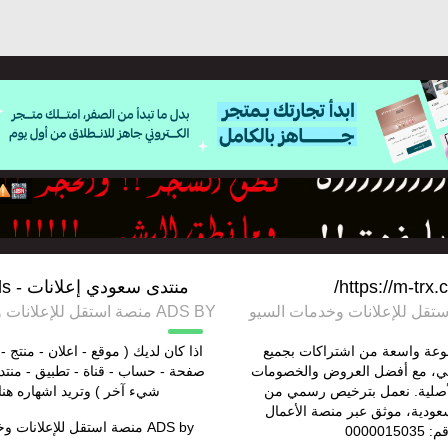
https://m-trx.
منتدى سعودي إعلانات - saudi ads
ADS BY منصة استقل للإعلانات وخدمات السيو
عة واسعة من اشتراكات بجميع
اذا كان لديك ( موقع - اعلان - منتج - 
ي، مع أفضل العروض والخصومات
صفحة - حساب - قناة - تطبيق - منتد
لأصلية. نعمل بترخيص رسمي من
شيء آخر ) وتريد اشهاره هنا
سعودية، موثق عبر منصة الأعمال
ADS by
منصة استقل للإعلانات و
0000015035