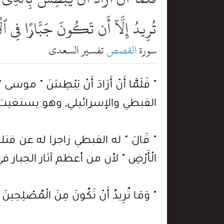
تُرِيدُ إِلَّآ أَن تَكُونَ جَبَّارًۭا فِ
سورة
القصص
تفسير السعدي
" فَلَمَّا أَنْ أَرَادَ أَنْ يَبْطِشَ "
القبطي والإسرائيلي, وهو يستغيث
" قَالَ " له القبطي زاجرا له عن قتله: " يَا مُو
الْأَرْضِ " لأن من أعظم آثار الجبا
" وَمَا تُرِيدُ أَنْ تَكُونَ مِنَ الْمُ