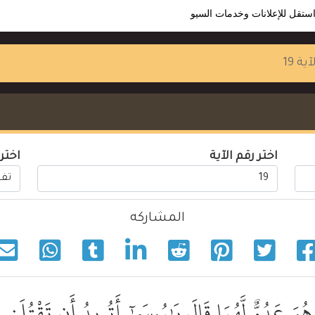
ستقل للإعلانات وخدمات السيو
آية 19
اختر رقم الآية
اختر
المشاركه
 هُوَ عَدُوٌّۭ لَّهُمَا قَالَ يَٰمُوسَىٰٓ أَتُرِيدُ أَن تَقْتُلَن