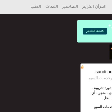
القرآن الكريم
التفاسير
اللغات
الكتب
دورة تدريبية -
ى - متجر - أي
 الحل.
خدمات السيو