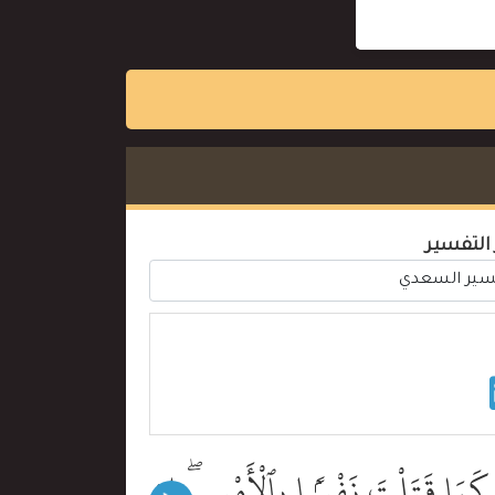
 التفسير
ِى كَمَا قَتَلْتَ نَفْسًۢا بِٱلْأَمْسِ ۖ إِن