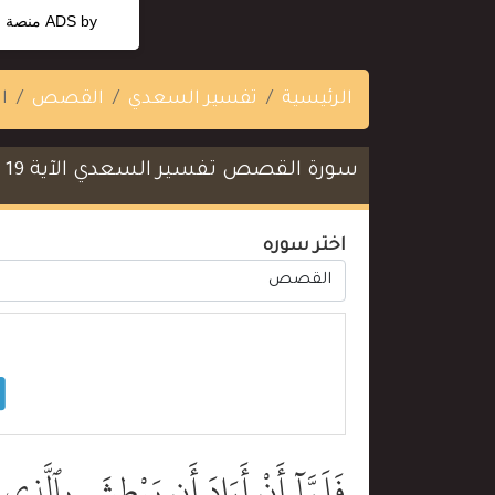
ADS by
منصة ا
الرئيسية
تفسير السعدي
القصص
ال
سورة القصص تفسير السعدي الآية 19
اختر سوره
فَلَمَّآ أَنْ أَرَادَ أَن يَبْطِشَ بِٱلَّذِى