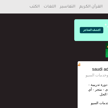
القرآن الكريم
التفاسير
اللغات
الكتب
دورة تدريبية -
ى - متجر - أي
 الحل.
خدمات السيو