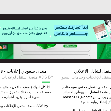
قل للتبادل الاعلاني
منتدى سعودي إعلانات - saudi ads
ADS BY منصة استقل للإعلانات وخدمات السيو
ل الاعلاني افضل مختص سيو متاجر
اذا كان لديك ( موقع - اعلان - منتج - 
د, منصة استقل, شوبيفاي, اكسباند
صفحة - حساب - قناة - تطبيق - منتد
كارت, ووركوميرس, ووردبريس Yoast SEO ,Robots
شيء آخر ) وتريد اشهاره هنا
ية...
ADS by
منصة استقل للإعلانات و
ستقل للإعلانات وخدمات السيو