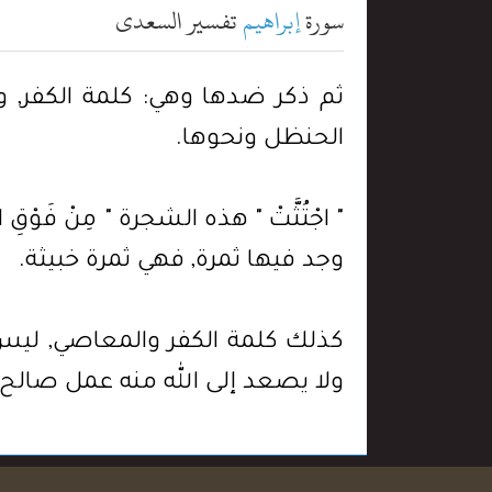
سورة
إبراهيم
تفسير السعدي
ثم ذكر ضدها وهي: كلمة الكفر, وفرعها
الحنظل ونحوها.
" اجْتُثَّتْ " هذه الشجرة " مِنْ فَوْق
وجد فيها ثمرة, فهي ثمرة خبيثة.
كذلك كلمة الكفر والمعاصي, ليس 
ولا يصعد إلى الله منه عمل صالح, 