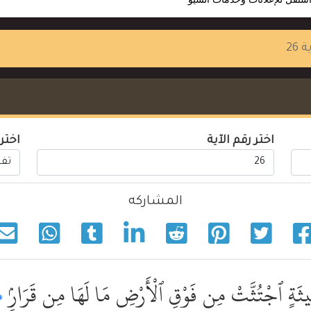
 26
اختر رقم الآية
اختر
المشاركه
يثَةٍ ٱجْتُثَّتْ مِن فَوْقِ ٱلْأَرْضِ مَا لَهَا مِن قَرَارٍۢ
٦﴾