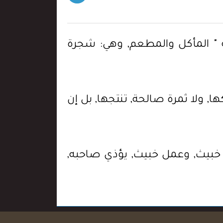
ِيثَةٍ " المأكل والمطعم, وهي: شجرة
تمسكها, ولا ثمرة صالحة, تنتجها, بل إن
 خبيث, وعمل خبيث, يؤذي صاحبه,