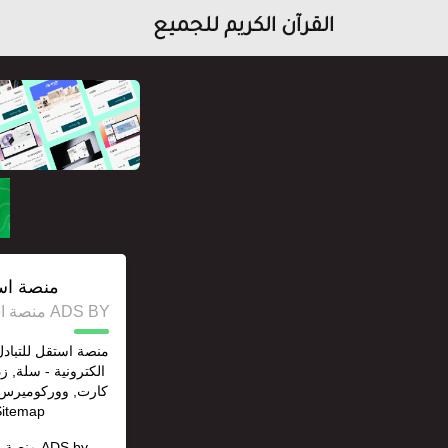
القرآن الكريم للجميع
منصة است
ADS BY منصة استقل للإعلانات وخدمات السيو
منصة استقل للتباد
الكترونية - سلة, ز
,Sitemap إنشاء روابط خلف
ADS by
منصة ا