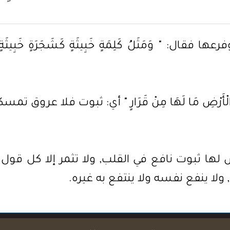
 فقال: " وَمَثَلُ كَلِمَةٍ خَبِيثَةٍ كَشَجَرَةٍ خَب
ِ الْأَرْضِ مَا لَهَا مِنْ قَرَارٍ " أي: ثبوت فلا عروق 
لها ثبوت نافع في القلب, ولا تثمر إلا كل قول
ولا ينفع نفسه ولا ينتفع به غيره.