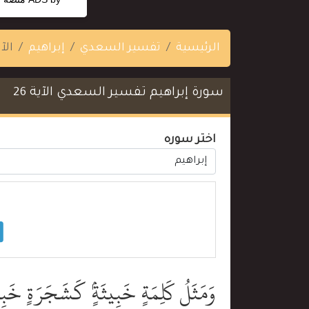
الرئيسية
تفسير السعدي
إبراهيم
الآية
سورة إبراهيم تفسير السعدي الآية 26
اختر سوره
وَمَثَلُ كَلِمَةٍ خَبِيثَةٍۢ كَشَجَرَةٍ خَبِ