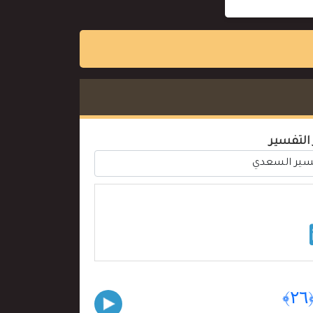
 التفسير
﴿٢