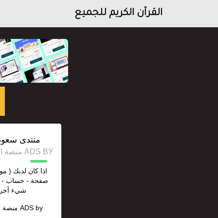
القرآن الكريم للجميع
منتدى سعودي إعل
ADS BY منصة استقل للإعلانات وخدمات السيو
اذا كان لديك ( موق
صفحة - حساب - قن
شيء آخر )
ADS by
منصة ا