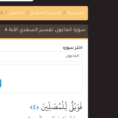
الرئيسية
تفسير السعدي
الماعون
الآ
سورة الماعون تفسير السعدي الآية 4
اختر سوره
فَوَيْلٌۭ لِّلْمُصَلِّينَ
﴿٤﴾
سورة
الماعون
تفسير السعدي