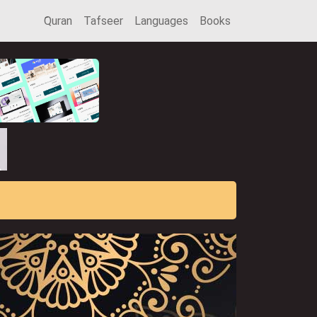
َQuran
Tafseer
Languages
Books