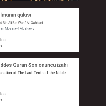
lmanın qalası
d Bin Ali Bin Wahf Al-Qahtani
han Mosaiayf Albakawy
load
ce
ddəs Quran Son onuncu izahı
anation of The Last Tenth of the Noble
load
ce