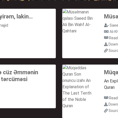
yirəm, lakin…
Müsə
ajjid
Saee
Ali K
Read
Down
Sour
 və cüz Əmmənin
Müqə
ə tərcüməsi
An Expl
Quran
Read
Down
Sour