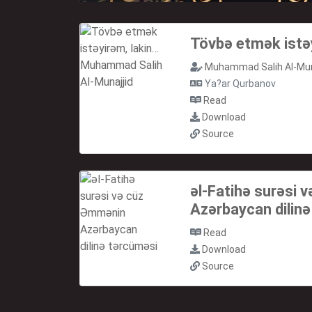
Tövbə etmək istə
Muhammad Salih Al-Mun
Ya?ar Qurbanov
Read
Download
Source
əl-Fatihə surəsi
Azərbaycan dilin
Read
Download
Source