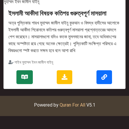
ইসলামী আকীদা বিষয়ক কতিপয় গুরুত্বপূর্ণ মাসয়ালা
অত্র পুস্তিকায় শায়খ মুহাম্মদ জামীল যাইনু কুরআন ও বিশুদ্ধ হাদীসের আলোকে
ইসলামী আকীদা শিরোনামে কতিপয় গুরুত্বপূর্ণ মাসয়ালা প্রশ্নোত্তরের আদলে
পেশ করেছেন। মাসয়ালাগুলো যদিও কতক মুসলমানের জানা, তবে অধিকাংশের
কাছে অস্পষ্টতা রয়ে গেছে অনেক ক্ষেত্রেই। পুস্তিকাটি সংক্ষিপ্ত পরিসরে এ
বিষয়গুলো স্পষ্ট করতে সক্ষম হবে বলে আশা রাখি
শাইখ মুহাম্মদ ইবন জামীল যাইনূ
Powered by
Quran For All
V5.1