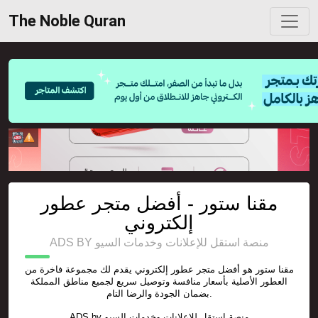
The Noble Quran
مقنا ستور - أفضل متجر عطور
إلكتروني
ADS BY منصة استقل للإعلانات وخدمات السيو
مقنا ستور هو أفضل متجر عطور إلكتروني يقدم لك مجموعة فاخرة من
العطور الأصلية بأسعار منافسة وتوصيل سريع لجميع مناطق المملكة
بضمان الجودة والرضا التام.
ADS by
منصة استقل للإعلانات وخدمات السيو