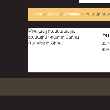
Home
Books
Armenian
Իսլամը հա
Իս
Դ
EU