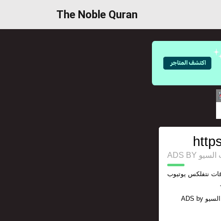
The Noble Quran
https
ت السيو
اقات نتفلكس يوتيوب
السيو
ADS by