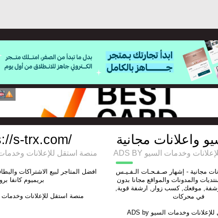
و واعلانات مجانية
://s-trx.com/
ل للإعلانات وخدمات السيو
ADS BY منصة استقل للإعلانات وخدما
ات مجانية - إشهار صـفـحـات الـفـيـس
افضل المتاجر لبيع الاشتراكات والبط
نتديات والمدونات والمواقع مجانا بدون
بريميوم كانفا برو
شفة, موقعك, كسب زوار, ارشفة قوية,
منصة استقل للإعلانات وخدمات 
في محركات
للإعلانات وخدمات السيو
ADS by