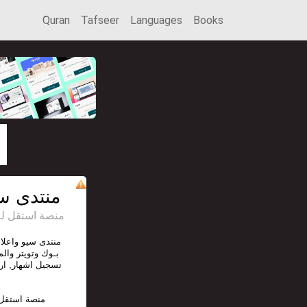
َQuran
Tafseer
Languages
Books
منتدى سي
ADS BY منصة استق
منتدى سيو واعلان
بـوك وتويتر والم
تسجيل اشهار, ار
منصة استقل 