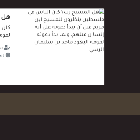
هل 
كان ا
لقومه
ما
http://www.saaid.net