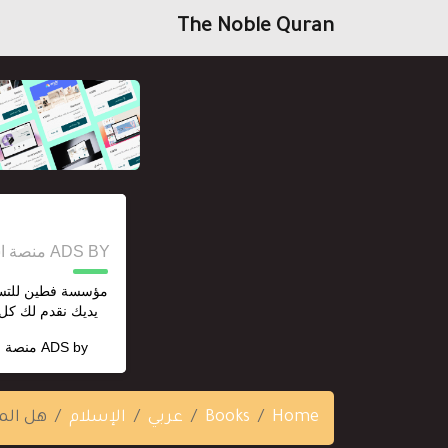
The Noble Quran
ADS BY منصة استقل للإعلانات وخدمات السيو
مؤسسة فطين للتسوي
يديك نقدم لك كل 
ADS by
منصة ا
Home
Books
عربي
الإسلام
هل الم