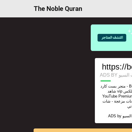
The Noble Quran
https://
ADS BY 
متجر بست كارد - Best Card - يوتيوب بريميوم - اشتراك
شاهد vip الرياضية - اشتراك نتفلكس - Netflix -
YouTube Premium - الباقة FULL HD - bestc
انات مزعجة - شات
ADS by
السيو