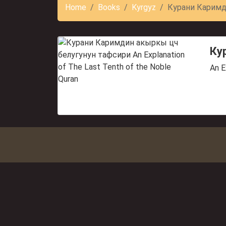
Home
Books
Kyrgyz
Курани Каримд
Ку
An E