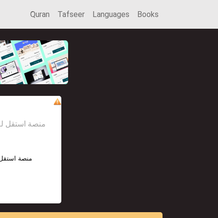
َQuran
Tafseer
Languages
Books
منصة استقل للإعل
منصة استقل 