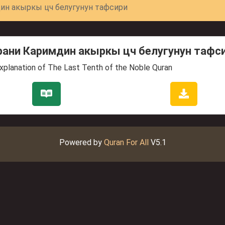
ин акыркы цч бeлyгyнyн тафсири
рани Каримдин акыркы цч бeлyгyнyн тафс
xplanation of The Last Tenth of the Noble Quran
Powered by
Quran For All
V5.1