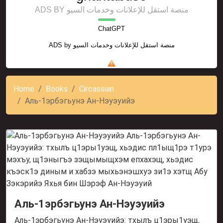
ADS BY منصة استقل للإعلانات وخدمات السيو
ChatGPT
ADS by
منصة استقل للإعلانات وخدمات السيو
Home
Books
Circassian
Аль-1эрбэгьунэ Ан-Нэуэуийэ
Аль-1эрбэгьунэ Ан-Нэуэуийэ
Аль-1эрбэгьунэ Ан-Нэуэуийэ: тхылъ ц1эры1уэщ,