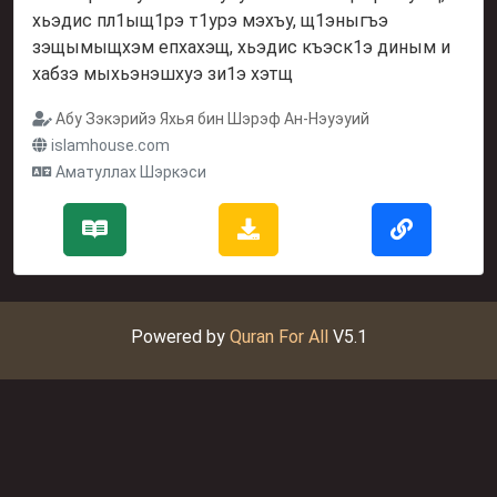
хьэдис пл1ыщ1рэ т1урэ мэхъу, щ1эныгъэ
зэщымыщхэм епхахэщ, хьэдис къэск1э диным и
хабзэ мыхьэнэшхуэ зи1э хэтщ
Абу Зэкэрийэ Яхья бин Шэрэф Ан-Нэуэуий
islamhouse.com
Аматуллах Шэркэси
Powered by
Quran For All
V5.1